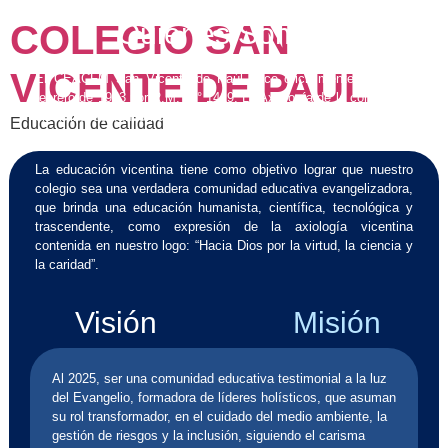
Quiénes Somos
COLEGIO SAN
VICENTE DE PAUL
El CEACFM San Vicente de Paúl nace oficialmente el 27 de
febrero de 1953 por R.M. N.° 1419. La Axiología de la comunidad
vicentina se fundamenta en los principios del Evangelio, en la
Educación de calidad
Doctrina Social de la Iglesia Católica y el carisma vicentino.
La educación vicentina tiene como objetivo lograr que nuestro
colegio sea una verdadera comunidad educativa evangelizadora,
que brinda una educación humanista, científica, tecnológica y
trascendente, como expresión de la axiología vicentina
contenida en nuestro logo: “Hacia Dios por la virtud, la ciencia y
la caridad”.
Visión
Misión
Al 2025, ser una comunidad educativa testimonial a la luz
del Evangelio, formadora de líderes holísticos, que asuman
su rol transformador, en el cuidado del medio ambiente, la
gestión de riesgos y la inclusión, siguiendo el carisma